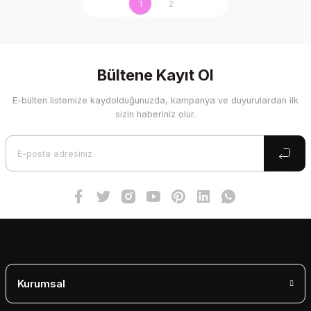
1
2
Bültene Kayıt Ol
E-bülten listemize kaydolduğunuzda, kampanya ve duyurulardan ilk
sizin haberiniz olur.
Kurumsal