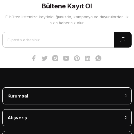
Bültene Kayıt Ol
E-bülten listemize kaydolduğunuzda, kampanya ve duyurulardan ilk
sizin haberiniz olur.
Kurumsal
Alışveriş