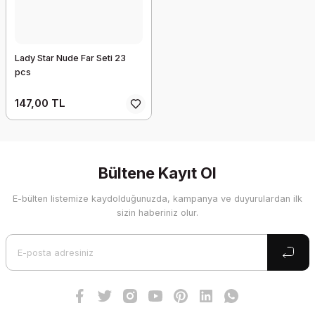
Lady Star Nude Far Seti 23
pcs
147,00 TL
Bültene Kayıt Ol
E-bülten listemize kaydolduğunuzda, kampanya ve duyurulardan ilk
sizin haberiniz olur.