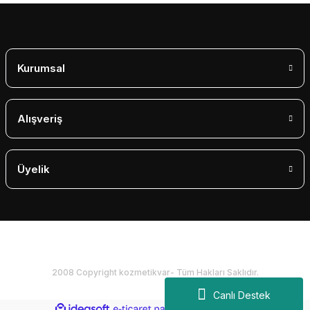
Kurumsal
Alışveriş
Üyelik
2008 Copyright kozmetikvar- Tüm Hakları Saklıdır.
Canlı Destek
ideasoft
ile
e-