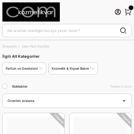
Anasayfa
Jean Paul Gaultier
İlgili Alt Kategoriler
Parfüm ve Deodorant
(3)
Kozmetik & Kişisel Bakım
(2)
Stoktakiler
Toplam 5 ürün
Tükendi
Tükendi