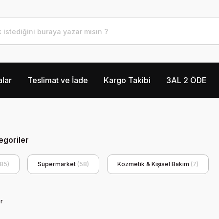
lar
Teslimat ve İade
Kargo Takibi
3AL 2 ÖDE
tegoriler
(85)
Süpermarket
(58)
Kozmetik & Kişisel Bakım
(7)
r