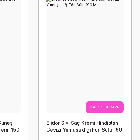
KARGO BEDAVA
Güneş
Elidor Sıvı Saç Kremi Hindistan
remi 150
Cevizi Yumuşaklığı Fön Sütü 190
Ml