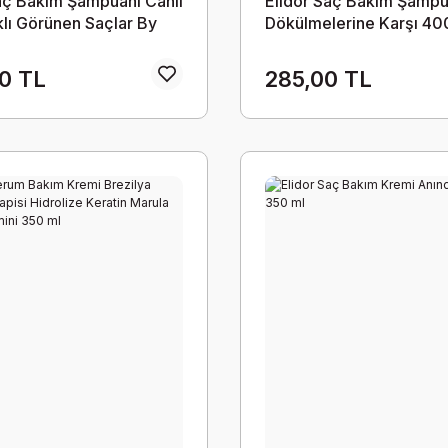
aç Bakım Şampuanı Canlı
Elidor Saç Bakım Şampu
klı Görünen Saçlar By
Dökülmelerine Karşı 40
raçoğlu 650 ML
0 TL
285,00 TL