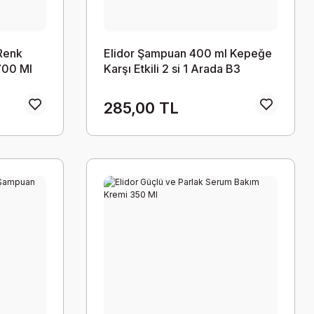
 Renk
Elidor Şampuan 400 ml Kepeğe
700 Ml
Karşı Etkili 2 si 1 Arada B3
Vitamini Çay Ağacı Yağı Aloe
Vera 8683130108758
285,00 TL