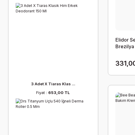
Elidor 
Brezilya
Hidroliz
Vitamini
331,0
3 Adet X Tiaras Klas ...
Fiyat :
653,00 TL