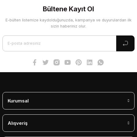
kullanarak tarafımıza iletebilirsiniz.
Görüş ve önerileriniz için teşekkür ederiz.
Bültene Kayıt Ol
E-bülten listemize kaydolduğunuzda, kampanya ve duyurulardan ilk
Ürün resmi kalitesiz, bozuk veya görüntülenemiyor.
sizin haberiniz olur.
Ürün açıklamasında eksik bilgiler bulunuyor.
Ürün bilgilerinde hatalar bulunuyor.
Ürün fiyatı diğer sitelerden daha pahalı.
Bu ürüne benzer farklı alternatifler olmalı.
Gönder
Kurumsal
Alışveriş