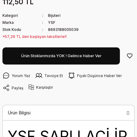
112,50 TL
Kategori
Bijuteri
Marka
YSF
Stok Kodu
8693188005039
*57,26 TL den başlayan taksitlerle!!
Ürün Stoklarımızda YOK ! Gelince Haber Ver
Yorum Yaz
Tavsiye Et
Fiyatı Düşünce Haber Ver
Karşılaştır
Paylaş
Ürün Bilgisi
YSF SARI LACİ İP