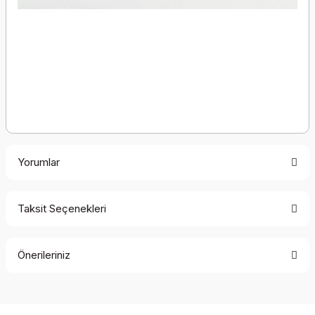
Yorumlar
Taksit Seçenekleri
Bu ürüne ilk yorumu siz yapın!
Önerileriniz
Yorum Yaz
Bu ürünün fiyat bilgisi, resim, ürün açıklamalarında ve diğer
konularda yetersiz gördüğünüz noktaları öneri formunu