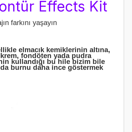
ontür Effects Kit
jın farkını yaşayın
likle elmacık kemiklerinin altına,
r krem, fondöten yada pudra
in kullandığı bu hile bizim bile
anda burnu daha ince göstermek