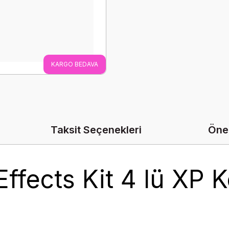
KARGO BEDAVA
Taksit Seçenekleri
Öner
ffects Kit 4 lü XP K