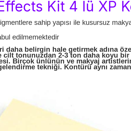
ffects Kit 4 lü XP K
igmentlere sahip yapısı ile kusursuz makya
kabul edilmemektedir
 daha belirgin hale getirmek adına özel
e cilt tonunuzdan 2-3 ton daha koyu bi
si. Birçok ünlünün ve makyaj artistlerin
lgelendirme tekniği. Kontürü aynı zam