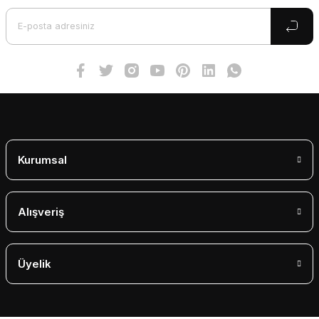
Ürün bilgilerinde hatalar bulunuyor.
Ürün fiyatı diğer sitelerden daha pahalı.
Bu ürüne benzer farklı alternatifler olmalı.
Gönder
Kurumsal
Alışveriş
Üyelik