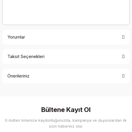
Yorumlar
Taksit Seçenekleri
Bu ürüne ilk yorumu siz yapın!
Önerileriniz
Yorum Yaz
Bu ürünün fiyat bilgisi, resim, ürün açıklamalarında ve diğer
konularda yetersiz gördüğünüz noktaları öneri formunu
kullanarak tarafımıza iletebilirsiniz.
Görüş ve önerileriniz için teşekkür ederiz.
Bültene Kayıt Ol
E-bülten listemize kaydolduğunuzda, kampanya ve duyurulardan ilk
Ürün resmi kalitesiz, bozuk veya görüntülenemiyor.
sizin haberiniz olur.
Ürün açıklamasında eksik bilgiler bulunuyor.