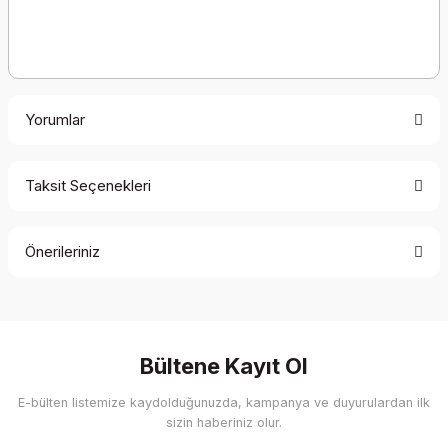
Yorumlar
Taksit Seçenekleri
Bu ürüne ilk yorumu siz yapın!
Önerileriniz
Yorum Yaz
Bu ürünün fiyat bilgisi, resim, ürün açıklamalarında ve diğer
konularda yetersiz gördüğünüz noktaları öneri formunu
kullanarak tarafımıza iletebilirsiniz.
Görüş ve önerileriniz için teşekkür ederiz.
Bültene Kayıt Ol
E-bülten listemize kaydolduğunuzda, kampanya ve duyurulardan ilk
Ürün resmi kalitesiz, bozuk veya görüntülenemiyor.
sizin haberiniz olur.
Ürün açıklamasında eksik bilgiler bulunuyor.