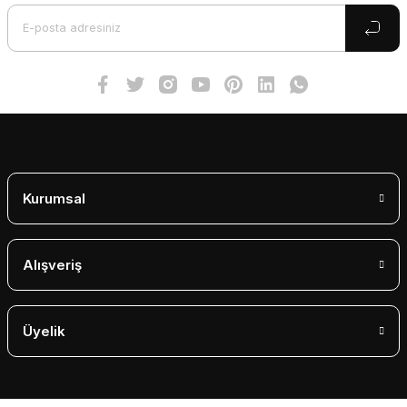
Ürün bilgilerinde hatalar bulunuyor.
Ürün fiyatı diğer sitelerden daha pahalı.
Bu ürüne benzer farklı alternatifler olmalı.
Gönder
Kurumsal
Alışveriş
Üyelik