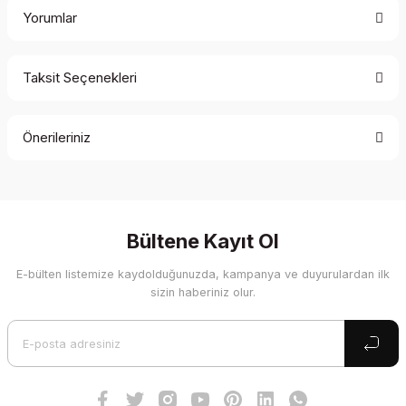
Yorumlar
Taksit Seçenekleri
Bu ürüne ilk yorumu siz yapın!
Önerileriniz
Yorum Yaz
Bu ürünün fiyat bilgisi, resim, ürün açıklamalarında ve diğer
konularda yetersiz gördüğünüz noktaları öneri formunu
kullanarak tarafımıza iletebilirsiniz.
Görüş ve önerileriniz için teşekkür ederiz.
Bültene Kayıt Ol
E-bülten listemize kaydolduğunuzda, kampanya ve duyurulardan ilk
Ürün resmi kalitesiz, bozuk veya görüntülenemiyor.
sizin haberiniz olur.
Ürün açıklamasında eksik bilgiler bulunuyor.
Ürün bilgilerinde hatalar bulunuyor.
Ürün fiyatı diğer sitelerden daha pahalı.
Bu ürüne benzer farklı alternatifler olmalı.