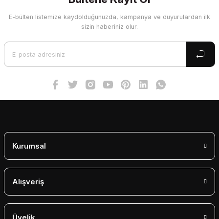
E-bülten listemize kaydolduğunuzda, kampanya ve duyurulardan ilk
Ürün resmi kalitesiz, bozuk veya görüntülenemiyor.
sizin haberiniz olur.
Ürün açıklamasında eksik bilgiler bulunuyor.
Ürün bilgilerinde hatalar bulunuyor.
Ürün fiyatı diğer sitelerden daha pahalı.
Bu ürüne benzer farklı alternatifler olmalı.
Gönder
Kurumsal
Alışveriş
Üyelik