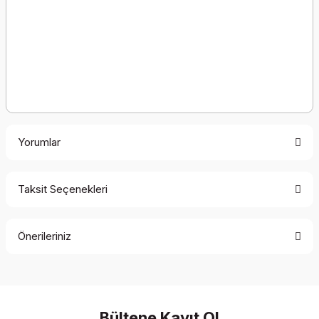
Yorumlar
Taksit Seçenekleri
Bu ürüne ilk yorumu siz yapın!
Önerileriniz
Yorum Yaz
Bu ürünün fiyat bilgisi, resim, ürün açıklamalarında ve diğer
konularda yetersiz gördüğünüz noktaları öneri formunu
kullanarak tarafımıza iletebilirsiniz.
Görüş ve önerileriniz için teşekkür ederiz.
Bültene Kayıt Ol