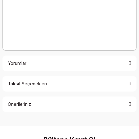
Yorumlar
Taksit Seçenekleri
Bu ürüne ilk yorumu siz yapın!
Önerileriniz
Yorum Yaz
Bu ürünün fiyat bilgisi, resim, ürün açıklamalarında ve diğer
konularda yetersiz gördüğünüz noktaları öneri formunu
kullanarak tarafımıza iletebilirsiniz.
Görüş ve önerileriniz için teşekkür ederiz.