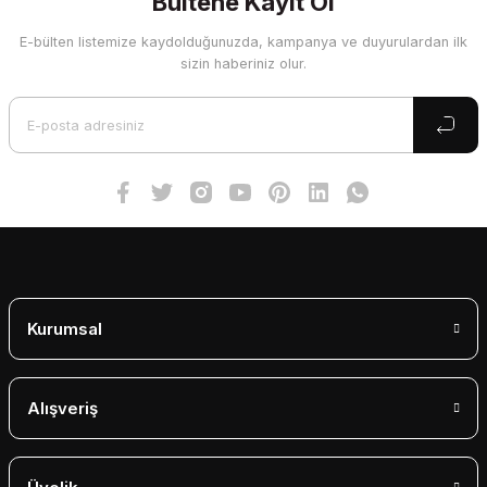
Bültene Kayıt Ol
E-bülten listemize kaydolduğunuzda, kampanya ve duyurulardan ilk
Ürün resmi kalitesiz, bozuk veya görüntülenemiyor.
sizin haberiniz olur.
Ürün açıklamasında eksik bilgiler bulunuyor.
Ürün bilgilerinde hatalar bulunuyor.
Ürün fiyatı diğer sitelerden daha pahalı.
Bu ürüne benzer farklı alternatifler olmalı.
Gönder
Kurumsal
Alışveriş