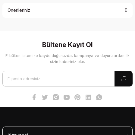
Önerileriniz
Yorum Yaz
Bu ürünün fiyat bilgisi, resim, ürün açıklamalarında ve diğer
konularda yetersiz gördüğünüz noktaları öneri formunu
kullanarak tarafımıza iletebilirsiniz.
Görüş ve önerileriniz için teşekkür ederiz.
Bültene Kayıt Ol
E-bülten listemize kaydolduğunuzda, kampanya ve duyurulardan ilk
Ürün resmi kalitesiz, bozuk veya görüntülenemiyor.
sizin haberiniz olur.
Ürün açıklamasında eksik bilgiler bulunuyor.
Ürün bilgilerinde hatalar bulunuyor.
Ürün fiyatı diğer sitelerden daha pahalı.
Bu ürüne benzer farklı alternatifler olmalı.
Gönder