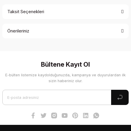
Taksit Seçenekleri
Bu ürüne ilk yorumu siz yapın!
Önerileriniz
Yorum Yaz
Bu ürünün fiyat bilgisi, resim, ürün açıklamalarında ve diğer
konularda yetersiz gördüğünüz noktaları öneri formunu
kullanarak tarafımıza iletebilirsiniz.
Görüş ve önerileriniz için teşekkür ederiz.
Bültene Kayıt Ol
E-bülten listemize kaydolduğunuzda, kampanya ve duyurulardan ilk
Ürün resmi kalitesiz, bozuk veya görüntülenemiyor.
sizin haberiniz olur.
Ürün açıklamasında eksik bilgiler bulunuyor.
Ürün bilgilerinde hatalar bulunuyor.
Ürün fiyatı diğer sitelerden daha pahalı.
Bu ürüne benzer farklı alternatifler olmalı.