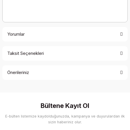
Yorumlar
Taksit Seçenekleri
Bu ürüne ilk yorumu siz yapın!
Önerileriniz
Yorum Yaz
Bu ürünün fiyat bilgisi, resim, ürün açıklamalarında ve diğer
konularda yetersiz gördüğünüz noktaları öneri formunu
kullanarak tarafımıza iletebilirsiniz.
Görüş ve önerileriniz için teşekkür ederiz.
Bültene Kayıt Ol
E-bülten listemize kaydolduğunuzda, kampanya ve duyurulardan ilk
Ürün resmi kalitesiz, bozuk veya görüntülenemiyor.
sizin haberiniz olur.
Ürün açıklamasında eksik bilgiler bulunuyor.