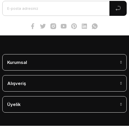
Ürün bilgilerinde hatalar bulunuyor.
Ürün fiyatı diğer sitelerden daha pahalı.
Bu ürüne benzer farklı alternatifler olmalı.
Gönder
Kurumsal
Alışveriş
Üyelik