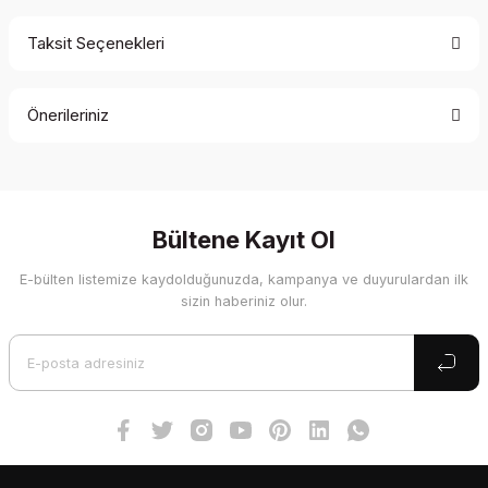
Taksit Seçenekleri
Bu ürüne ilk yorumu siz yapın!
Önerileriniz
Yorum Yaz
Bu ürünün fiyat bilgisi, resim, ürün açıklamalarında ve diğer
konularda yetersiz gördüğünüz noktaları öneri formunu
kullanarak tarafımıza iletebilirsiniz.
Görüş ve önerileriniz için teşekkür ederiz.
Bültene Kayıt Ol
E-bülten listemize kaydolduğunuzda, kampanya ve duyurulardan ilk
Ürün resmi kalitesiz, bozuk veya görüntülenemiyor.
sizin haberiniz olur.
Ürün açıklamasında eksik bilgiler bulunuyor.
Ürün bilgilerinde hatalar bulunuyor.
Ürün fiyatı diğer sitelerden daha pahalı.
Bu ürüne benzer farklı alternatifler olmalı.