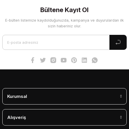
kullanarak tarafımıza iletebilirsiniz.
Görüş ve önerileriniz için teşekkür ederiz.
Bültene Kayıt Ol
E-bülten listemize kaydolduğunuzda, kampanya ve duyurulardan ilk
Ürün resmi kalitesiz, bozuk veya görüntülenemiyor.
sizin haberiniz olur.
Ürün açıklamasında eksik bilgiler bulunuyor.
Ürün bilgilerinde hatalar bulunuyor.
Ürün fiyatı diğer sitelerden daha pahalı.
Bu ürüne benzer farklı alternatifler olmalı.
Gönder
Kurumsal
Alışveriş