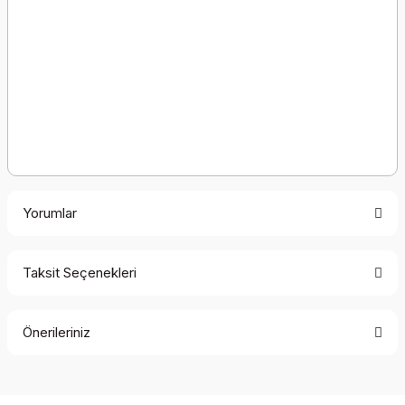
Yorumlar
Taksit Seçenekleri
Bu ürüne ilk yorumu siz yapın!
Önerileriniz
Yorum Yaz
Bu ürünün fiyat bilgisi, resim, ürün açıklamalarında ve diğer
konularda yetersiz gördüğünüz noktaları öneri formunu