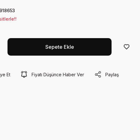
918653
tlerle!!
Sepete Ekle
ye Et
Fiyatı Düşünce Haber Ver
Paylaş