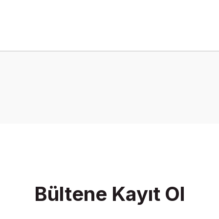
onularda yetersiz gördüğünüz noktaları öneri formunu kullanarak tarafımız
Bu ürüne ilk yorumu siz yapın!
Yorum Yaz
Bültene Kayıt Ol