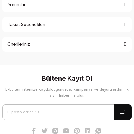
Yorumlar
Taksit Seçenekleri
Bu ürüne ilk yorumu siz yapın!
Önerileriniz
Yorum Yaz
Bu ürünün fiyat bilgisi, resim, ürün açıklamalarında ve diğer
konularda yetersiz gördüğünüz noktaları öneri formunu
kullanarak tarafımıza iletebilirsiniz.
Görüş ve önerileriniz için teşekkür ederiz.
Bültene Kayıt Ol
E-bülten listemize kaydolduğunuzda, kampanya ve duyurulardan ilk
Ürün resmi kalitesiz, bozuk veya görüntülenemiyor.
sizin haberiniz olur.
Ürün açıklamasında eksik bilgiler bulunuyor.
Ürün bilgilerinde hatalar bulunuyor.
Ürün fiyatı diğer sitelerden daha pahalı.
Bu ürüne benzer farklı alternatifler olmalı.