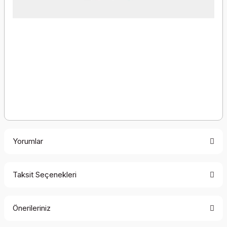
Yorumlar
Taksit Seçenekleri
Bu ürüne ilk yorumu siz yapın!
Önerileriniz
Yorum Yaz