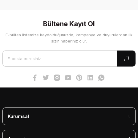
Bu ürünün fiyat bilgisi, resim, ürün açıklamalarında ve diğer
konularda yetersiz gördüğünüz noktaları öneri formunu
kullanarak tarafımıza iletebilirsiniz.
Görüş ve önerileriniz için teşekkür ederiz.
Bültene Kayıt Ol
E-bülten listemize kaydolduğunuzda, kampanya ve duyurulardan ilk
Ürün resmi kalitesiz, bozuk veya görüntülenemiyor.
sizin haberiniz olur.
Ürün açıklamasında eksik bilgiler bulunuyor.
Ürün bilgilerinde hatalar bulunuyor.
Ürün fiyatı diğer sitelerden daha pahalı.
Bu ürüne benzer farklı alternatifler olmalı.
Gönder
Kurumsal