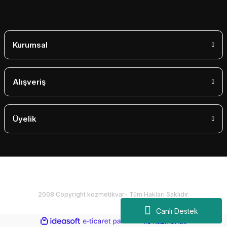
Gönder
Kurumsal
Alışveriş
Üyelik
2008 Copyright kozmetikvar- Tüm Hakları Saklıdır.
Canlı Destek
ideasoft
ile
e-