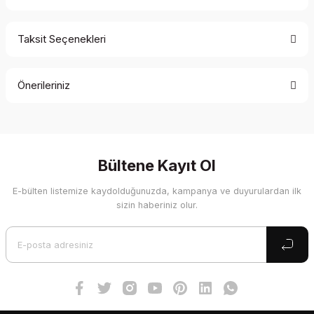
Taksit Seçenekleri
Bu ürüne ilk yorumu siz yapın!
Önerileriniz
Yorum Yaz
Bu ürünün fiyat bilgisi, resim, ürün açıklamalarında ve diğer
konularda yetersiz gördüğünüz noktaları öneri formunu
kullanarak tarafımıza iletebilirsiniz.
Görüş ve önerileriniz için teşekkür ederiz.
Bültene Kayıt Ol
E-bülten listemize kaydolduğunuzda, kampanya ve duyurulardan ilk
Ürün resmi kalitesiz, bozuk veya görüntülenemiyor.
sizin haberiniz olur.
Ürün açıklamasında eksik bilgiler bulunuyor.
Ürün bilgilerinde hatalar bulunuyor.
Ürün fiyatı diğer sitelerden daha pahalı.
Bu ürüne benzer farklı alternatifler olmalı.