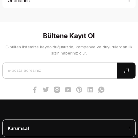
Önerileriniz
Yorum Yaz
Bu ürünün fiyat bilgisi, resim, ürün açıklamalarında ve diğer
konularda yetersiz gördüğünüz noktaları öneri formunu
kullanarak tarafımıza iletebilirsiniz.
Görüş ve önerileriniz için teşekkür ederiz.
Bültene Kayıt Ol
E-bülten listemize kaydolduğunuzda, kampanya ve duyurulardan ilk
Ürün resmi kalitesiz, bozuk veya görüntülenemiyor.
sizin haberiniz olur.
Ürün açıklamasında eksik bilgiler bulunuyor.
Ürün bilgilerinde hatalar bulunuyor.
Ürün fiyatı diğer sitelerden daha pahalı.
Bu ürüne benzer farklı alternatifler olmalı.
Gönder
Kurumsal