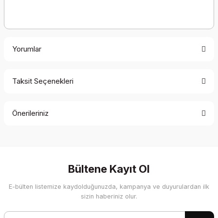
Yorumlar
Taksit Seçenekleri
Bu ürüne ilk yorumu siz yapın!
Önerileriniz
Yorum Yaz
Bu ürünün fiyat bilgisi, resim, ürün açıklamalarında ve diğer
konularda yetersiz gördüğünüz noktaları öneri formunu
kullanarak tarafımıza iletebilirsiniz.
Görüş ve önerileriniz için teşekkür ederiz.
Bültene Kayıt Ol
E-bülten listemize kaydolduğunuzda, kampanya ve duyurulardan ilk
Ürün resmi kalitesiz, bozuk veya görüntülenemiyor.
sizin haberiniz olur.
Ürün açıklamasında eksik bilgiler bulunuyor.
Ürün bilgilerinde hatalar bulunuyor.