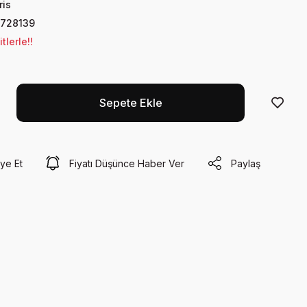
ris
728139
lerle!!
Sepete Ekle
ye Et
Fiyatı Düşünce Haber Ver
Paylaş