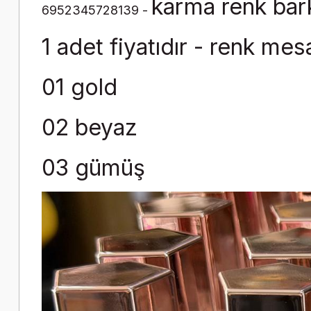
karma renk ba
6952345728139 -
1 adet fiyatıdır - renk mesa
01 gold
02 beyaz
03 gümüş