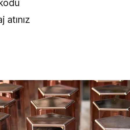
rkodu
j atınız