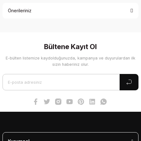
Önerileriniz
Yorum Yaz
Bu ürünün fiyat bilgisi, resim, ürün açıklamalarında ve diğer
konularda yetersiz gördüğünüz noktaları öneri formunu
kullanarak tarafımıza iletebilirsiniz.
Görüş ve önerileriniz için teşekkür ederiz.
Bültene Kayıt Ol
E-bülten listemize kaydolduğunuzda, kampanya ve duyurulardan ilk
Ürün resmi kalitesiz, bozuk veya görüntülenemiyor.
sizin haberiniz olur.
Ürün açıklamasında eksik bilgiler bulunuyor.
Ürün bilgilerinde hatalar bulunuyor.
Ürün fiyatı diğer sitelerden daha pahalı.
Bu ürüne benzer farklı alternatifler olmalı.
Gönder