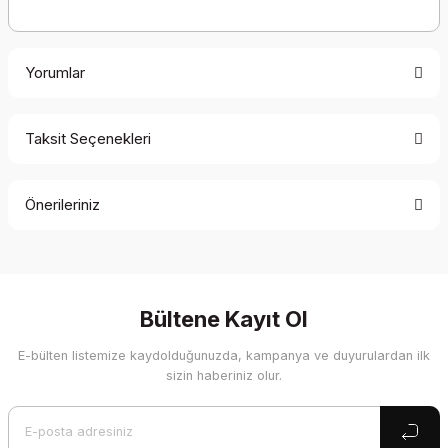
Yorumlar
Taksit Seçenekleri
Bu ürüne ilk yorumu siz yapın!
Önerileriniz
Yorum Yaz
Bu ürünün fiyat bilgisi, resim, ürün açıklamalarında ve diğer
konularda yetersiz gördüğünüz noktaları öneri formunu
kullanarak tarafımıza iletebilirsiniz.
Görüş ve önerileriniz için teşekkür ederiz.
Bültene Kayıt Ol
E-bülten listemize kaydolduğunuzda, kampanya ve duyurulardan ilk
Ürün resmi kalitesiz, bozuk veya görüntülenemiyor.
sizin haberiniz olur.
Ürün açıklamasında eksik bilgiler bulunuyor.
Ürün bilgilerinde hatalar bulunuyor.
Ürün fiyatı diğer sitelerden daha pahalı.