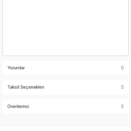
Yorumlar
Taksit Seçenekleri
Bu ürüne ilk yorumu siz yapın!
Önerileriniz
Yorum Yaz
Bu ürünün fiyat bilgisi, resim, ürün açıklamalarında ve diğer
konularda yetersiz gördüğünüz noktaları öneri formunu