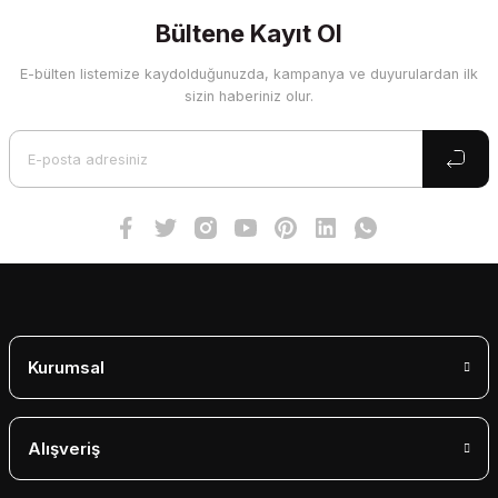
kullanarak tarafımıza iletebilirsiniz.
Görüş ve önerileriniz için teşekkür ederiz.
Bültene Kayıt Ol
E-bülten listemize kaydolduğunuzda, kampanya ve duyurulardan ilk
Ürün resmi kalitesiz, bozuk veya görüntülenemiyor.
sizin haberiniz olur.
Ürün açıklamasında eksik bilgiler bulunuyor.
Ürün bilgilerinde hatalar bulunuyor.
Ürün fiyatı diğer sitelerden daha pahalı.
Bu ürüne benzer farklı alternatifler olmalı.
Gönder
Kurumsal
Alışveriş