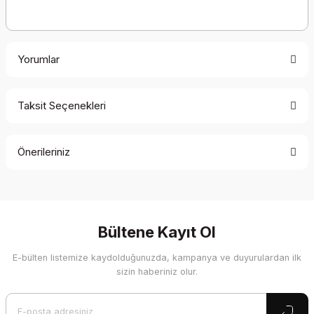
Yorumlar
Taksit Seçenekleri
Bu ürüne ilk yorumu siz yapın!
Önerileriniz
Yorum Yaz
Bu ürünün fiyat bilgisi, resim, ürün açıklamalarında ve diğer
konularda yetersiz gördüğünüz noktaları öneri formunu
kullanarak tarafımıza iletebilirsiniz.
Görüş ve önerileriniz için teşekkür ederiz.
Bültene Kayıt Ol
E-bülten listemize kaydolduğunuzda, kampanya ve duyurulardan ilk
Ürün resmi kalitesiz, bozuk veya görüntülenemiyor.
sizin haberiniz olur.
Ürün açıklamasında eksik bilgiler bulunuyor.
Ürün bilgilerinde hatalar bulunuyor.