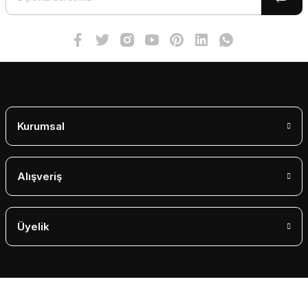
Ürün fiyatı diğer sitelerden daha pahalı.
Bu ürüne benzer farklı alternatifler olmalı.
Gönder
Kurumsal
Alışveriş
Üyelik