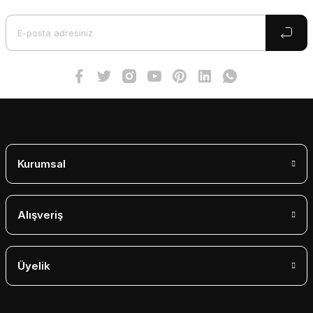
Ürün açıklamasında eksik bilgiler bulunuyor.
Ürün bilgilerinde hatalar bulunuyor.
Ürün fiyatı diğer sitelerden daha pahalı.
Bu ürüne benzer farklı alternatifler olmalı.
Gönder
Kurumsal
Alışveriş
Üyelik