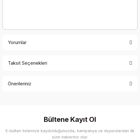
Yorumlar
Taksit Seçenekleri
Bu ürüne ilk yorumu siz yapın!
Önerileriniz
Yorum Yaz
Bu ürünün fiyat bilgisi, resim, ürün açıklamalarında ve diğer
konularda yetersiz gördüğünüz noktaları öneri formunu
kullanarak tarafımıza iletebilirsiniz.
Görüş ve önerileriniz için teşekkür ederiz.
Bültene Kayıt Ol
E-bülten listemize kaydolduğunuzda, kampanya ve duyurulardan ilk
Ürün resmi kalitesiz, bozuk veya görüntülenemiyor.
sizin haberiniz olur.