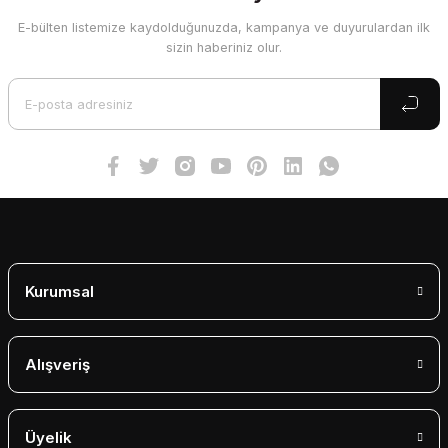
E-bülten listemize kaydolduğunuzda, kampanya ve duyurulardan ilk
Ürün resmi kalitesiz, bozuk veya görüntülenemiyor.
sizin haberiniz olur.
Ürün açıklamasında eksik bilgiler bulunuyor.
Ürün bilgilerinde hatalar bulunuyor.
Ürün fiyatı diğer sitelerden daha pahalı.
Bu ürüne benzer farklı alternatifler olmalı.
Gönder
Kurumsal
Alışveriş
Üyelik