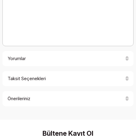
Yorumlar
Taksit Seçenekleri
Bu ürüne ilk yorumu siz yapın!
Önerileriniz
Yorum Yaz
Bu ürünün fiyat bilgisi, resim, ürün açıklamalarında ve diğer
konularda yetersiz gördüğünüz noktaları öneri formunu
kullanarak tarafımıza iletebilirsiniz.
Görüş ve önerileriniz için teşekkür ederiz.
Bültene Kayıt Ol