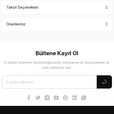
Taksit Seçenekleri
Bu ürüne ilk yorumu siz yapın!
Önerileriniz
Yorum Yaz
Bu ürünün fiyat bilgisi, resim, ürün açıklamalarında ve diğer
konularda yetersiz gördüğünüz noktaları öneri formunu
kullanarak tarafımıza iletebilirsiniz.
Görüş ve önerileriniz için teşekkür ederiz.
Bültene Kayıt Ol
E-bülten listemize kaydolduğunuzda, kampanya ve duyurulardan ilk
Ürün resmi kalitesiz, bozuk veya görüntülenemiyor.
sizin haberiniz olur.
Ürün açıklamasında eksik bilgiler bulunuyor.
Ürün bilgilerinde hatalar bulunuyor.
Ürün fiyatı diğer sitelerden daha pahalı.
Bu ürüne benzer farklı alternatifler olmalı.