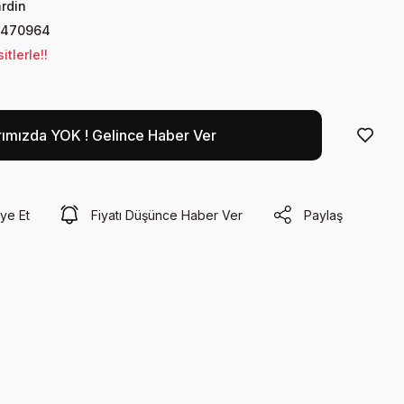
ardin
0470964
tlerle!!
rımızda YOK ! Gelince Haber Ver
ye Et
Fiyatı Düşünce Haber Ver
Paylaş