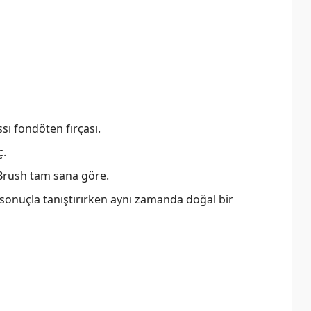
sı fondöten fırçası.
ç.
Brush tam sana göre.
z sonuçla tanıştırırken aynı zamanda doğal bir