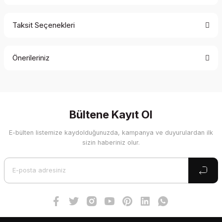
Taksit Seçenekleri
Bu ürüne ilk yorumu siz yapın!
Önerileriniz
Yorum Yaz
Bu ürünün fiyat bilgisi, resim, ürün açıklamalarında ve diğer
konularda yetersiz gördüğünüz noktaları öneri formunu
kullanarak tarafımıza iletebilirsiniz.
Görüş ve önerileriniz için teşekkür ederiz.
Bültene Kayıt Ol
E-bülten listemize kaydolduğunuzda, kampanya ve duyurulardan ilk
Ürün resmi kalitesiz, bozuk veya görüntülenemiyor.
sizin haberiniz olur.
Ürün açıklamasında eksik bilgiler bulunuyor.
Ürün bilgilerinde hatalar bulunuyor.
Ürün fiyatı diğer sitelerden daha pahalı.
Bu ürüne benzer farklı alternatifler olmalı.