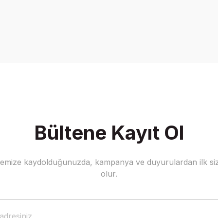
onularda yetersiz gördüğünüz noktaları öneri formunu kullanarak tarafımız
Bu ürüne ilk yorumu siz yapın!
Yorum Yaz
Bültene Kayıt Ol
stemize kaydolduğunuzda, kampanya ve duyurulardan ilk siz
Gönder
olur.