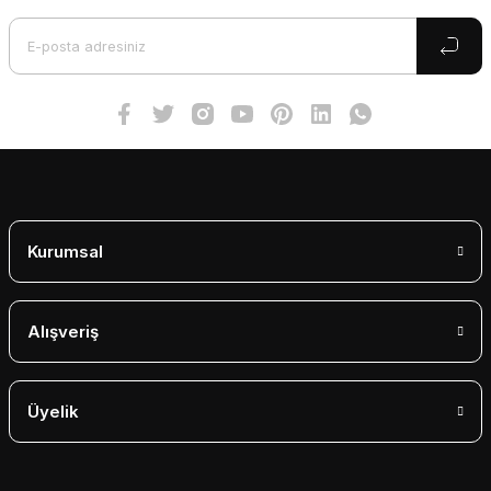
Ürün açıklamasında eksik bilgiler bulunuyor.
Ürün bilgilerinde hatalar bulunuyor.
Ürün fiyatı diğer sitelerden daha pahalı.
Bu ürüne benzer farklı alternatifler olmalı.
Gönder
Kurumsal
Alışveriş
Üyelik