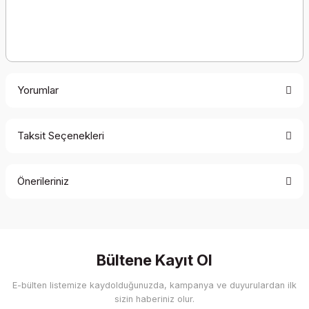
Yorumlar
Taksit Seçenekleri
Bu ürüne ilk yorumu siz yapın!
Önerileriniz
Yorum Yaz
Bu ürünün fiyat bilgisi, resim, ürün açıklamalarında ve diğer
konularda yetersiz gördüğünüz noktaları öneri formunu
kullanarak tarafımıza iletebilirsiniz.
Görüş ve önerileriniz için teşekkür ederiz.
Bültene Kayıt Ol
E-bülten listemize kaydolduğunuzda, kampanya ve duyurulardan ilk
Ürün resmi kalitesiz, bozuk veya görüntülenemiyor.
sizin haberiniz olur.