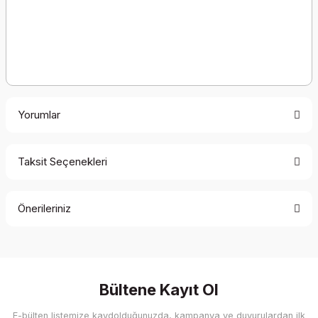
Yorumlar
Taksit Seçenekleri
Bu ürüne ilk yorumu siz yapın!
Önerileriniz
Yorum Yaz
Bu ürünün fiyat bilgisi, resim, ürün açıklamalarında ve diğer
konularda yetersiz gördüğünüz noktaları öneri formunu
kullanarak tarafımıza iletebilirsiniz.
Görüş ve önerileriniz için teşekkür ederiz.
Bültene Kayıt Ol
E-bülten listemize kaydolduğunuzda, kampanya ve duyurulardan ilk