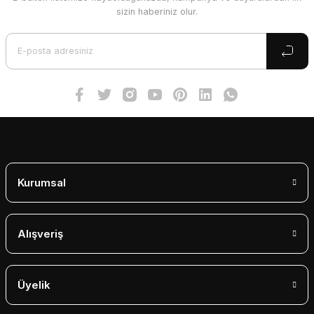
Ürün resmi kalitesiz, bozuk veya görüntülenemiyor.
sizin haberiniz olur.
Ürün açıklamasında eksik bilgiler bulunuyor.
Ürün bilgilerinde hatalar bulunuyor.
Ürün fiyatı diğer sitelerden daha pahalı.
Bu ürüne benzer farklı alternatifler olmalı.
Gönder
Kurumsal
Alışveriş
Üyelik