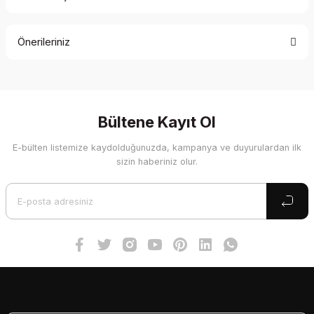
Bu ürüne ilk yorumu siz yapın!
Önerileriniz
Yorum Yaz
Bu ürünün fiyat bilgisi, resim, ürün açıklamalarında ve diğer
konularda yetersiz gördüğünüz noktaları öneri formunu
kullanarak tarafımıza iletebilirsiniz.
Görüş ve önerileriniz için teşekkür ederiz.
Bültene Kayıt Ol
E-bülten listemize kaydolduğunuzda, kampanya ve duyurulardan ilk
Ürün resmi kalitesiz, bozuk veya görüntülenemiyor.
sizin haberiniz olur.
Ürün açıklamasında eksik bilgiler bulunuyor.
Ürün bilgilerinde hatalar bulunuyor.
Ürün fiyatı diğer sitelerden daha pahalı.
Bu ürüne benzer farklı alternatifler olmalı.