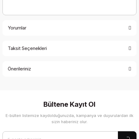
Yorumlar
Taksit Seçenekleri
Bu ürüne ilk yorumu siz yapın!
Önerileriniz
Yorum Yaz
Bu ürünün fiyat bilgisi, resim, ürün açıklamalarında ve diğer
konularda yetersiz gördüğünüz noktaları öneri formunu
kullanarak tarafımıza iletebilirsiniz.
Görüş ve önerileriniz için teşekkür ederiz.
Bültene Kayıt Ol
E-bülten listemize kaydolduğunuzda, kampanya ve duyurulardan ilk
Ürün resmi kalitesiz, bozuk veya görüntülenemiyor.
sizin haberiniz olur.
Ürün açıklamasında eksik bilgiler bulunuyor.
Ürün bilgilerinde hatalar bulunuyor.