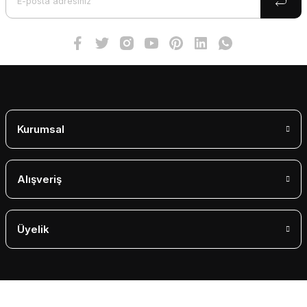
Ürün fiyatı diğer sitelerden daha pahalı.
Bu ürüne benzer farklı alternatifler olmalı.
Gönder
Kurumsal
Alışveriş
Üyelik