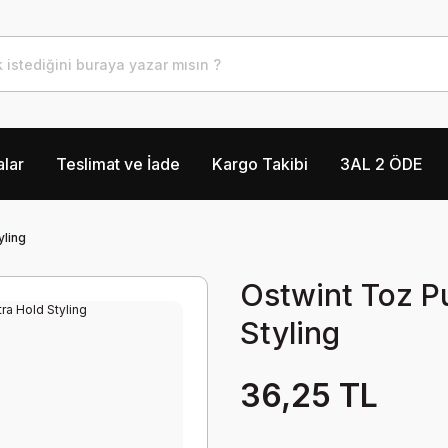
lar
Teslimat ve İade
Kargo Takibi
3AL 2 ÖDE
yling
Ostwint Toz P
Styling
36,25 TL