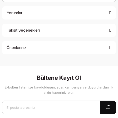
Yorumlar
Taksit Seçenekleri
Bu ürüne ilk yorumu siz yapın!
Önerileriniz
Yorum Yaz
Bu ürünün fiyat bilgisi, resim, ürün açıklamalarında ve diğer
konularda yetersiz gördüğünüz noktaları öneri formunu
kullanarak tarafımıza iletebilirsiniz.
Görüş ve önerileriniz için teşekkür ederiz.
Bültene Kayıt Ol
E-bülten listemize kaydolduğunuzda, kampanya ve duyurulardan ilk
Ürün resmi kalitesiz, bozuk veya görüntülenemiyor.
sizin haberiniz olur.
Ürün açıklamasında eksik bilgiler bulunuyor.
Ürün bilgilerinde hatalar bulunuyor.
Ürün fiyatı diğer sitelerden daha pahalı.