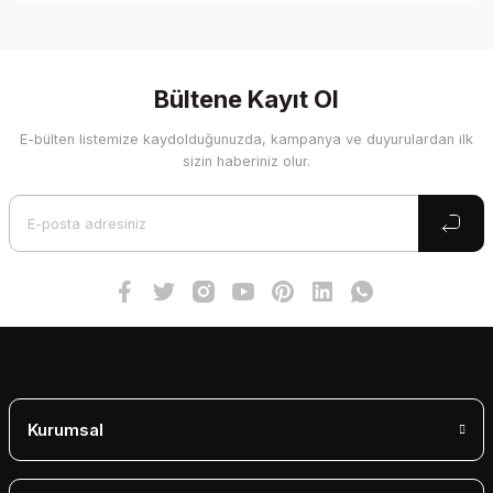
Bu ürünün fiyat bilgisi, resim, ürün açıklamalarında ve diğer
konularda yetersiz gördüğünüz noktaları öneri formunu
kullanarak tarafımıza iletebilirsiniz.
Görüş ve önerileriniz için teşekkür ederiz.
Bültene Kayıt Ol
E-bülten listemize kaydolduğunuzda, kampanya ve duyurulardan ilk
Ürün resmi kalitesiz, bozuk veya görüntülenemiyor.
sizin haberiniz olur.
Ürün açıklamasında eksik bilgiler bulunuyor.
Ürün bilgilerinde hatalar bulunuyor.
Ürün fiyatı diğer sitelerden daha pahalı.
Bu ürüne benzer farklı alternatifler olmalı.
Gönder
Kurumsal