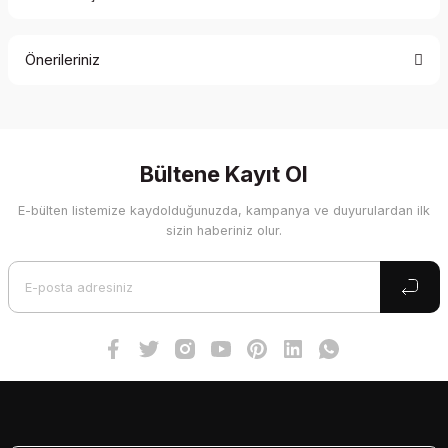
Bu ürüne ilk yorumu siz yapın!
Önerileriniz
Yorum Yaz
Bu ürünün fiyat bilgisi, resim, ürün açıklamalarında ve diğer
konularda yetersiz gördüğünüz noktaları öneri formunu
kullanarak tarafımıza iletebilirsiniz.
Görüş ve önerileriniz için teşekkür ederiz.
Bültene Kayıt Ol
E-bülten listemize kaydolduğunuzda, kampanya ve duyurulardan ilk
Ürün resmi kalitesiz, bozuk veya görüntülenemiyor.
sizin haberiniz olur.
Ürün açıklamasında eksik bilgiler bulunuyor.
Ürün bilgilerinde hatalar bulunuyor.
Ürün fiyatı diğer sitelerden daha pahalı.
Bu ürüne benzer farklı alternatifler olmalı.