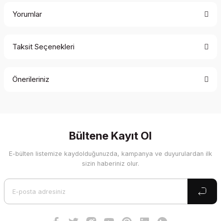
Yorumlar
Taksit Seçenekleri
Bu ürüne ilk yorumu siz yapın!
Önerileriniz
Yorum Yaz
Bu ürünün fiyat bilgisi, resim, ürün açıklamalarında ve diğer
konularda yetersiz gördüğünüz noktaları öneri formunu
kullanarak tarafımıza iletebilirsiniz.
Görüş ve önerileriniz için teşekkür ederiz.
Bültene Kayıt Ol
E-bülten listemize kaydolduğunuzda, kampanya ve duyurulardan ilk
Ürün resmi kalitesiz, bozuk veya görüntülenemiyor.
sizin haberiniz olur.
Ürün açıklamasında eksik bilgiler bulunuyor.
Ürün bilgilerinde hatalar bulunuyor.
Ürün fiyatı diğer sitelerden daha pahalı.
Bu ürüne benzer farklı alternatifler olmalı.