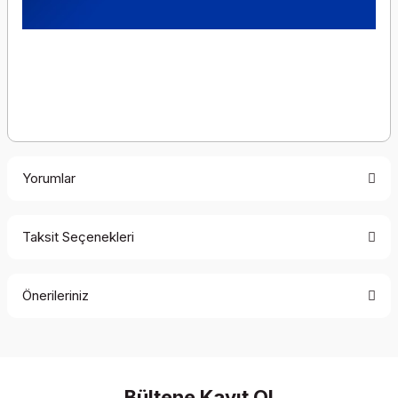
Yorumlar
Taksit Seçenekleri
Bu ürüne ilk yorumu siz yapın!
Önerileriniz
Yorum Yaz
Bu ürünün fiyat bilgisi, resim, ürün açıklamalarında ve diğer
konularda yetersiz gördüğünüz noktaları öneri formunu
kullanarak tarafımıza iletebilirsiniz.
Görüş ve önerileriniz için teşekkür ederiz.
Bültene Kayıt Ol