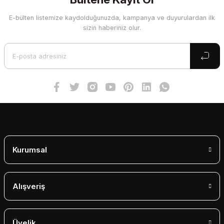
E-bülten listemize kaydolduğunuzda, kampanya ve duyurulardan ilk
Ürün resmi kalitesiz, bozuk veya görüntülenemiyor.
sizin haberiniz olur.
Ürün açıklamasında eksik bilgiler bulunuyor.
Ürün bilgilerinde hatalar bulunuyor.
Ürün fiyatı diğer sitelerden daha pahalı.
Bu ürüne benzer farklı alternatifler olmalı.
Gönder
Kurumsal
Alışveriş
Üyelik