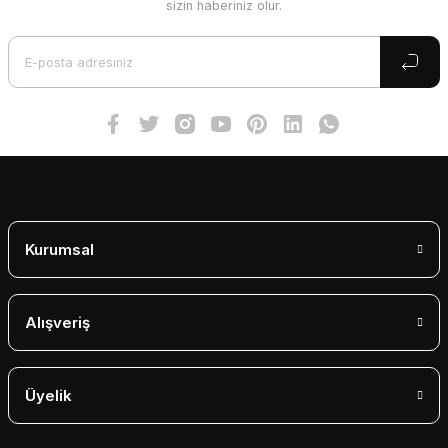
sizin haberiniz olur.
Ürün açıklamasında eksik bilgiler bulunuyor.
Ürün bilgilerinde hatalar bulunuyor.
Ürün fiyatı diğer sitelerden daha pahalı.
Bu ürüne benzer farklı alternatifler olmalı.
Gönder
Kurumsal
Alışveriş
Üyelik