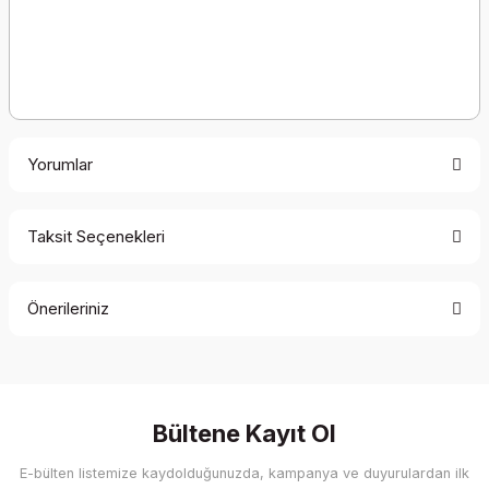
Yorumlar
Taksit Seçenekleri
Bu ürüne ilk yorumu siz yapın!
Önerileriniz
Yorum Yaz
Bu ürünün fiyat bilgisi, resim, ürün açıklamalarında ve diğer
konularda yetersiz gördüğünüz noktaları öneri formunu
kullanarak tarafımıza iletebilirsiniz.
Görüş ve önerileriniz için teşekkür ederiz.
Bültene Kayıt Ol
E-bülten listemize kaydolduğunuzda, kampanya ve duyurulardan ilk
Ürün resmi kalitesiz, bozuk veya görüntülenemiyor.