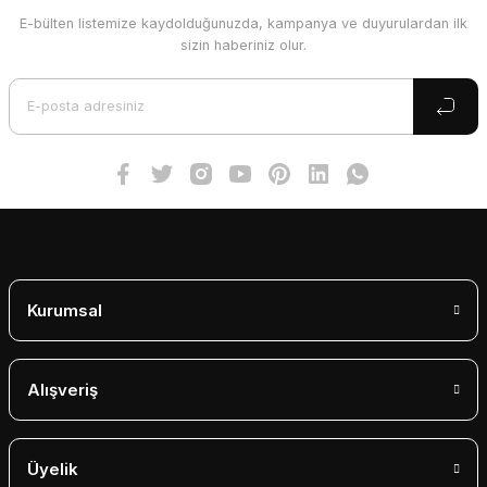
E-bülten listemize kaydolduğunuzda, kampanya ve duyurulardan ilk
Ürün resmi kalitesiz, bozuk veya görüntülenemiyor.
sizin haberiniz olur.
Ürün açıklamasında eksik bilgiler bulunuyor.
Ürün bilgilerinde hatalar bulunuyor.
Ürün fiyatı diğer sitelerden daha pahalı.
Bu ürüne benzer farklı alternatifler olmalı.
Gönder
Kurumsal
Alışveriş
Üyelik