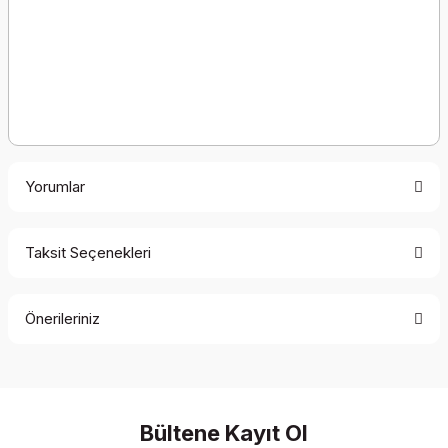
Yorumlar
Taksit Seçenekleri
Bu ürüne ilk yorumu siz yapın!
Önerileriniz
Yorum Yaz
Bu ürünün fiyat bilgisi, resim, ürün açıklamalarında ve diğer
konularda yetersiz gördüğünüz noktaları öneri formunu
kullanarak tarafımıza iletebilirsiniz.
Görüş ve önerileriniz için teşekkür ederiz.
Bültene Kayıt Ol