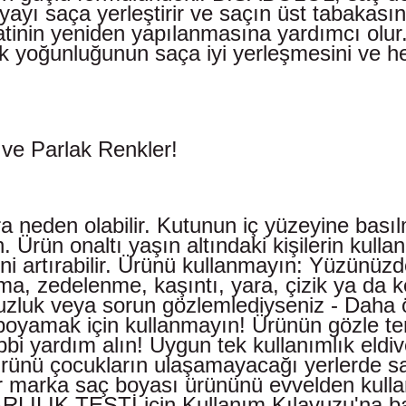
yı saça yerleştirir ve saçın üst tabakası
ratinin yeniden yapılanmasına yardımcı 
enk yoğunluğunun saça iyi yerleşmesini ve 
 ve Parlak Renkler!
ara neden olabilir. Kutunun iç yüzeyine bas
 Ürün onaltı yaşın altındaki kişilerin kulla
ini artırabilir. Ürünü kullanmayın: Yüzünüzd
ma, zedelenme, kaşıntı, yara, çizik ya da 
uzluk veya sorun gözlemlediyseniz - Daha 
 boyamak için kullanmayın! Ürünün gözle t
ıbbi yardım alın! Uygun tek kullanımlık eldi
 Ürünü çocukların ulaşamayacağı yerlerde s
ir marka saç boyası ürününü evvelden kul
ILIK TESTİ için Kullanım Kılavuzu'na bakın