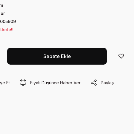
ım
lor
005909
lerle!!
Sepete Ekle
ye Et
Fiyatı Düşünce Haber Ver
Paylaş