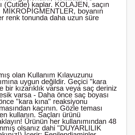
nı (Cutide) kaplar. KOLAJEN, saçın
olur. MİKROPİGMENTLER, boyanın
her renk tonunda daha uzun süre
ılmış olan Kullanım Kılavuzunu
nımına uygun değildir. Geçici "kara
e bir kızarıklık varsa veya saç deriniz
kesik varsa - Daha önce saç boyası
önce "kara kına" reaksiyonu
emasından kaçının. Gözle teması
ven kullanın. Saçları ürünü
aklayın! Ürünün her kullanımından 48
lanmış olsanız dahi "DUYARLILIK
ız!) İçerir: Fenilendiaminler,