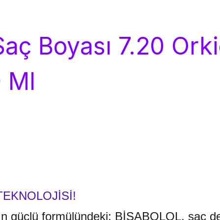
aç Boyası 7.20 Ork
0 Ml
TEKNOLOJİSİ!
 güçlü formülündeki: BİSABOLOL, saç derisi