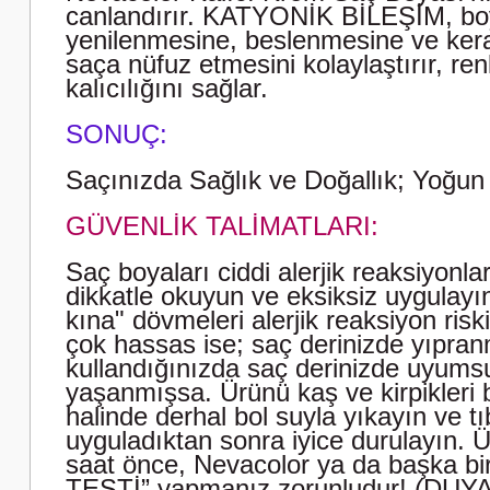
canlandırır. KATYONİK BİLEŞİM, boya
yenilenmesine, beslenmesine ve ke
saça nüfuz etmesini kolaylaştırır, r
kalıcılığını sağlar.
SONUÇ:
Saçınızda Sağlık ve Doğallık; Yoğun
GÜVENLİK TALİMATLARI:
Saç boyaları ciddi alerjik reaksiyonl
dikkatle okuyun ve eksiksiz uygulayın.
kına" dövmeleri alerjik reaksiyon risk
çok hassas ise; saç derinizde yıpran
kullandığınızda saç derinizde uyums
yaşanmışsa. Ürünü kaş ve kirpikleri
halinde derhal bol suyla yıkayın ve t
uyguladıktan sonra iyice durulayın.
saat önce, Nevacolor ya da başka b
TESTİ” yapmanız zorunludur! (DUYARL