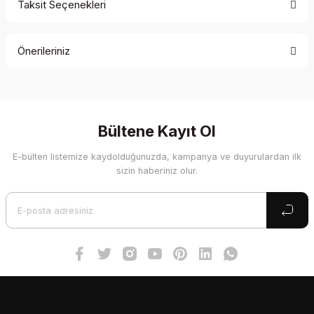
Taksit Seçenekleri
Bu ürüne ilk yorumu siz yapın!
Önerileriniz
Yorum Yaz
Bu ürünün fiyat bilgisi, resim, ürün açıklamalarında ve diğer
konularda yetersiz gördüğünüz noktaları öneri formunu
kullanarak tarafımıza iletebilirsiniz.
Görüş ve önerileriniz için teşekkür ederiz.
Bültene Kayıt Ol
E-bülten listemize kaydolduğunuzda, kampanya ve duyurulardan ilk
Ürün resmi kalitesiz, bozuk veya görüntülenemiyor.
sizin haberiniz olur.
Ürün açıklamasında eksik bilgiler bulunuyor.
Ürün bilgilerinde hatalar bulunuyor.
Ürün fiyatı diğer sitelerden daha pahalı.
Bu ürüne benzer farklı alternatifler olmalı.