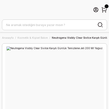
Anasayfa
Kozmetik & Kişisel Bakım
Neutrogena Visibly Clear Sivilce Karşıtı Günl