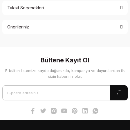
Taksit Seçenekleri
Bu ürüne ilk yorumu siz yapın!
Önerileriniz
Yorum Yaz
Bu ürünün fiyat bilgisi, resim, ürün açıklamalarında ve diğer
konularda yetersiz gördüğünüz noktaları öneri formunu
kullanarak tarafımıza iletebilirsiniz.
Görüş ve önerileriniz için teşekkür ederiz.
Bültene Kayıt Ol
E-bülten listemize kaydolduğunuzda, kampanya ve duyurulardan ilk
Ürün resmi kalitesiz, bozuk veya görüntülenemiyor.
sizin haberiniz olur.
Ürün açıklamasında eksik bilgiler bulunuyor.
Ürün bilgilerinde hatalar bulunuyor.
Ürün fiyatı diğer sitelerden daha pahalı.
Bu ürüne benzer farklı alternatifler olmalı.