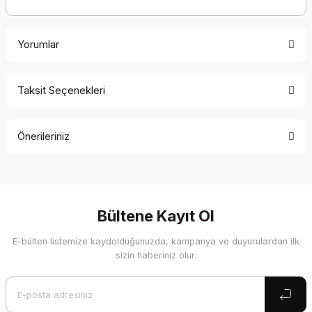
Yorumlar
Taksit Seçenekleri
Bu ürüne ilk yorumu siz yapın!
Önerileriniz
Yorum Yaz
Bu ürünün fiyat bilgisi, resim, ürün açıklamalarında ve diğer
konularda yetersiz gördüğünüz noktaları öneri formunu
kullanarak tarafımıza iletebilirsiniz.
Görüş ve önerileriniz için teşekkür ederiz.
Bültene Kayıt Ol
E-bülten listemize kaydolduğunuzda, kampanya ve duyurulardan ilk
Ürün resmi kalitesiz, bozuk veya görüntülenemiyor.
sizin haberiniz olur.
Ürün açıklamasında eksik bilgiler bulunuyor.
Ürün bilgilerinde hatalar bulunuyor.
Ürün fiyatı diğer sitelerden daha pahalı.